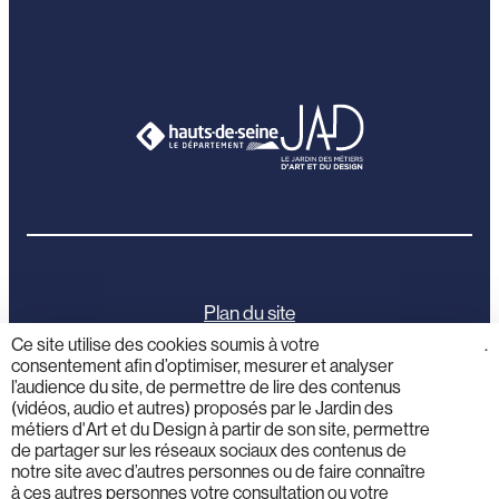
Plan du site
Ce site utilise des cookies soumis à votre
cliquez
.
consentement afin d’optimiser, mesurer et analyser
ici
Mentions légales
l’audience du site, de permettre de lire des contenus
(vidéos, audio et autres) proposés par le Jardin des
Politique de confidentialité
métiers d'Art et du Design à partir de son site, permettre
de partager sur les réseaux sociaux des contenus de
notre site avec d’autres personnes ou de faire connaître
Activités éducatives
à ces autres personnes votre consultation ou votre