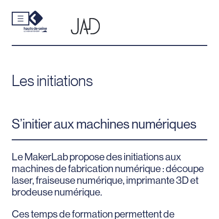
Cookies et traceurs utilisés sur ce site.
Aller
au
contenu
Les initiations
S’initier aux machines numériques
Le MakerLab propose des initiations aux
machines de fabrication numérique : découpe
laser, fraiseuse numérique, imprimante 3D et
brodeuse numérique.
Ces temps de formation permettent de