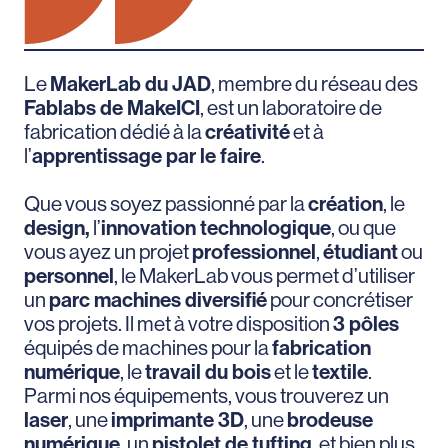
Le
MakerLab du JAD
, membre du réseau des
Fablabs de MakeICI
, est un laboratoire de
fabrication dédié à la
créativité
et à
l’
apprentissage par le faire
.
Que vous soyez passionné par la
création
, le
design,
l’
innovation technologique
, ou que
vous ayez un projet
professionnel
,
étudiant
ou
personnel
, le MakerLab vous permet d’utiliser
un
parc machines diversifié
pour concrétiser
vos projets. Il met à votre disposition
3 pôles
équipés de machines pour la
fabrication
numérique
, le
travail du bois
et le
textile
.
Parmi nos équipements, vous trouverez un
laser
, une
imprimante 3D
, une
brodeuse
numérique
, un
pistolet de tufting
, et bien plus