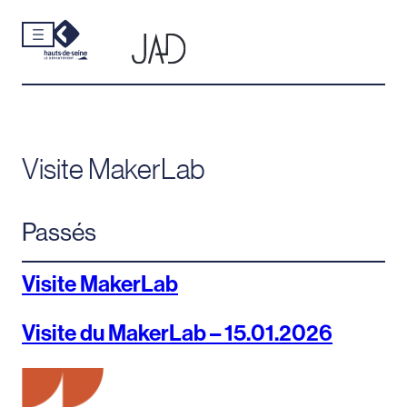
Cookies et traceurs utilisés sur ce site.
Aller
au
contenu
Visite MakerLab
Passés
Visite MakerLab
Visite du MakerLab – 15.01.2026