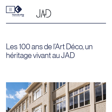
Cookies et traceurs utilisés sur ce site.
Aller
au
contenu
Les 100 ans de l’Art Déco, un
héritage vivant au JAD