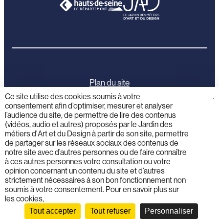
Plan du site
Ce site utilise des cookies soumis à votre
cliquez
.
consentement afin d’optimiser, mesurer et analyser
ici
Mentions légales
l’audience du site, de permettre de lire des contenus
(vidéos, audio et autres) proposés par le Jardin des
Politique de confidentialité
métiers d'Art et du Design à partir de son site, permettre
de partager sur les réseaux sociaux des contenus de
notre site avec d’autres personnes ou de faire connaître
Activités éducatives
à ces autres personnes votre consultation ou votre
opinion concernant un contenu du site et d’autres
strictement nécessaires à son bon fonctionnement non
Professionnels
soumis à votre consentement. Pour en savoir plus sur
les cookies,
Presse
Tout accepter
Tout refuser
Personnaliser