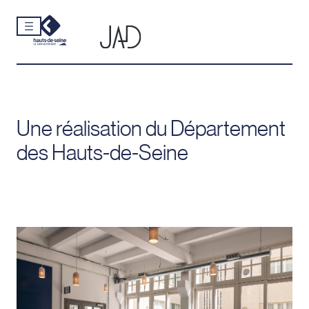
Cookies et traceurs utilisés sur ce site.
Aller
au
contenu
Une réalisation du Département
des Hauts-de-Seine