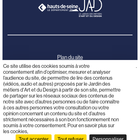
Plan du site
Ce site utilise des cookies soumis à votre
cliquez
.
consentement afin d’optimiser, mesurer et analyser
ici
Mentions légales
l’audience du site, de permettre de lire des contenus
(vidéos, audio et autres) proposés par le Jardin des
Politique de confidentialité
métiers d'Art et du Design à partir de son site, permettre
de partager sur les réseaux sociaux des contenus de
notre site avec d’autres personnes ou de faire connaître
Activités éducatives
à ces autres personnes votre consultation ou votre
opinion concernant un contenu du site et d’autres
strictement nécessaires à son bon fonctionnement non
Professionnels
soumis à votre consentement. Pour en savoir plus sur
les cookies,
Presse
Tout accepter
Tout refuser
Personnaliser