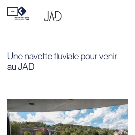
Cookies et traceurs utilisés sur ce site.
Aller
au
contenu
Une navette fluviale pour venir
au JAD