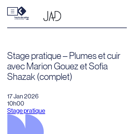
Cookies et traceurs utilisés sur ce site.
Aller
au
contenu
Stage pratique – Plumes et cuir
avec Marion Gouez et Sofia
Shazak (complet)
17 Jan 2026
10h00
Stage pratique