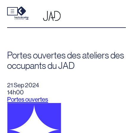
Cookies et traceurs utilisés sur ce site.
Aller
au
contenu
Portes ouvertes des ateliers des
occupants du JAD
21 Sep 2024
14h00
Portes ouvertes