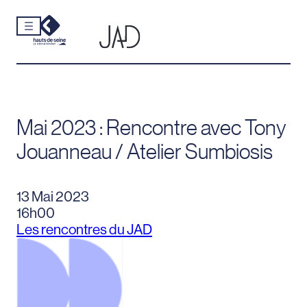
Cookies et traceurs utilisés sur ce site.
Aller
au
contenu
Mai 2023 : Rencontre avec Tony
Jouanneau / Atelier Sumbiosis
13 Mai 2023
16h00
Les rencontres du JAD