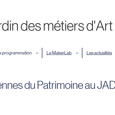
din des métiers d'Art
a programmation
Le MakerLab
Les actualités
nnes du Patrimoine au JA