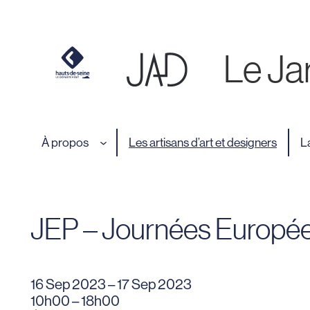
Cookies et traceurs utilisés sur ce site.
Aller
au
contenu
Le Jar
À propos
Les artisans d’art et designers
L
JEP – Journées Europée
16 Sep 2023 – 17 Sep 2023
10h00 – 18h00