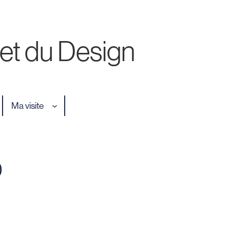
 et du Design
Ma visite
D