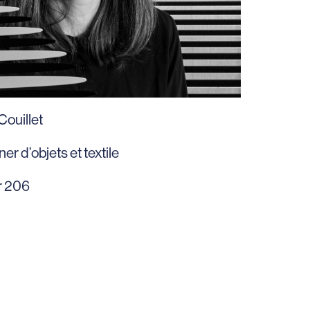
Couillet
er d’objets et textile
r 206