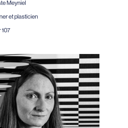
ste Meyniel
er et plasticien
r 107