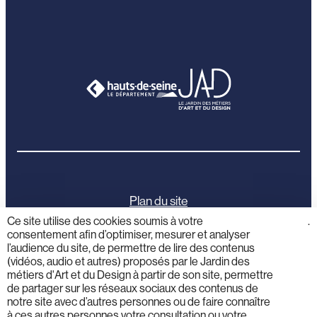
Plan du site
Ce site utilise des cookies soumis à votre
cliquez
.
consentement afin d’optimiser, mesurer et analyser
ici
Mentions légales
l’audience du site, de permettre de lire des contenus
(vidéos, audio et autres) proposés par le Jardin des
Politique de confidentialité
métiers d'Art et du Design à partir de son site, permettre
de partager sur les réseaux sociaux des contenus de
notre site avec d’autres personnes ou de faire connaître
Activités éducatives
à ces autres personnes votre consultation ou votre