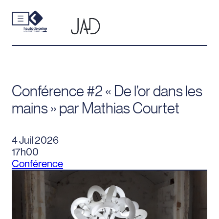
Cookies et traceurs utilisés sur ce site.
Aller
au
contenu
Conférence #2 « De l’or dans les
mains » par Mathias Courtet
4 Juil 2026
17h00
Conférence