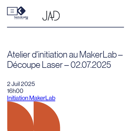
Cookies et traceurs utilisés sur ce site.
Aller
au
contenu
Atelier d’initiation au MakerLab –
Découpe Laser – 02.07.2025
2 Juil 2025
16h00
Initiation MakerLab