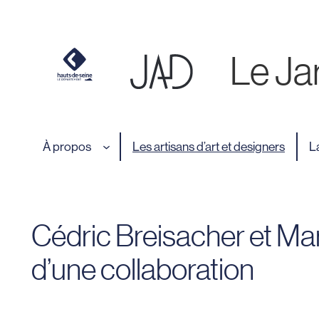
Cookies et traceurs utilisés sur ce site.
Aller
au
contenu
Le Jar
À propos
Les artisans d’art et designers
L
Cédric Breisacher et Mar
d’une collaboration