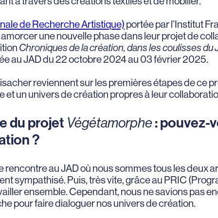
ant à travers des créations textiles et de mobilier.
onale de Recherche Artistique)
portée par l’Institut F
amorcer une nouvelle phase dans leur projet de collab
ition
Chroniques de la création, dans les coulisses du
tée au JAD du 22 octobre 2024 au 03 février 2025.
sacher reviennent sur les premières étapes de ce pro
t un univers de création propres à leur collaboratio
ne du projet
: pouvez-v
Végétamorphe
ation ?
tre rencontre au JAD où nous sommes tous les deux
ent sympathisé. Puis, très vite, grâce au PRIC (Pro
availler ensemble. Cependant, nous ne savions pas 
he pour faire dialoguer nos univers de création.