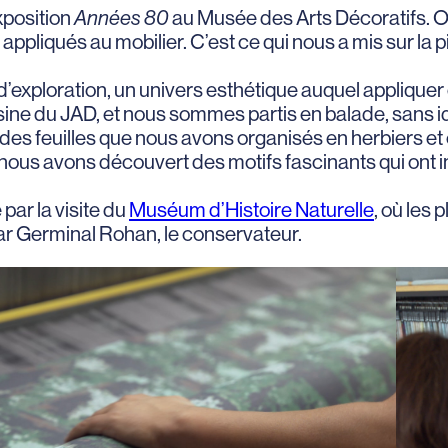
exposition
Années 80
au Musée des Arts Décoratifs. On
pliqués au mobilier. C’est ce qui nous a mis sur la pi
d’exploration, un univers esthétique auquel applique
isine du JAD, et nous sommes partis en balade, sa
es feuilles que nous avons organisés en herbiers et 
 nous avons découvert des motifs fascinants qui ont i
par la visite du
Muséum d’Histoire Naturelle
, où les
ar Germinal Rohan, le conservateur.