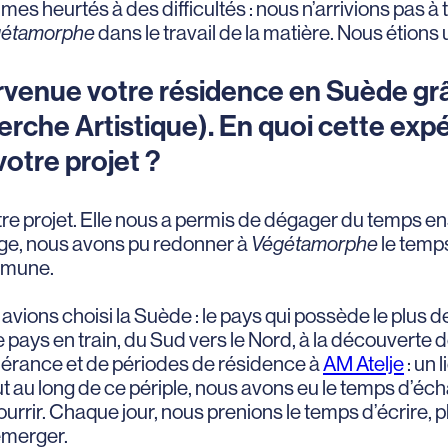
 heurtés à des difficultés : nous n’arrivions pas à 
gétamorphe
dans le travail de la matière. Nous étion
ervenue votre résidence en Suède gr
erche Artistique). En quoi cette exp
otre projet ?
re projet. Elle nous a permis de dégager du temps en
yage, nous avons pu redonner à
Végétamorphe
le temps
mmune.
vions choisi la Suède : le pays qui possède le plus 
ays en train, du Sud vers le Nord, à la découverte d
inérance et de périodes de résidence à
AM Atelje
: un 
out au long de ce périple, nous avons eu le temps d’éch
nourrir. Chaque jour, nous prenions le temps d’écrire, 
 émerger.