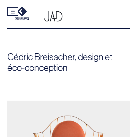
Cookies et traceurs utilisés sur ce site.
Aller
au
contenu
Cédric Breisacher, design et
éco-conception