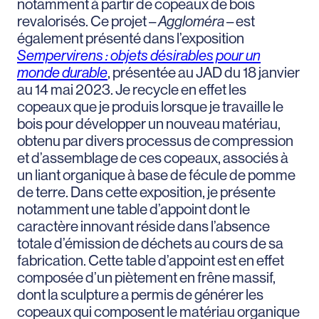
notamment à partir de copeaux de bois
revalorisés. Ce projet –
Aggloméra
– est
également présenté dans l’exposition
Sempervirens : objets désirables pour un
monde durable
, présentée au JAD du 18 janvier
au 14 mai 2023. Je recycle en effet les
copeaux que je produis lorsque je travaille le
bois pour développer un nouveau matériau,
obtenu par divers processus de compression
et d’assemblage de ces copeaux, associés à
un liant organique à base de fécule de pomme
de terre. Dans cette exposition, je présente
notamment une table d’appoint dont le
caractère innovant réside dans l’absence
totale d’émission de déchets au cours de sa
fabrication. Cette table d’appoint est en effet
composée d’un piètement en frêne massif,
dont la sculpture a permis de générer les
copeaux qui composent le matériau organique