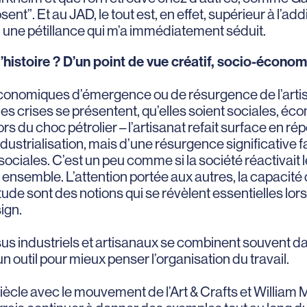
ent”. Et au JAD, le tout est, en effet, supérieur à l’add
, une pétillance qui m’a immédiatement séduit.
’histoire ? D’un point de vue créatif, socio-économ
économiques d’émergence ou de résurgence de l’art
es crises se présentent, qu’elles soient sociales, éc
s du choc pétrolier – l’artisanat refait surface en répo
ndustrialisation, mais d’une résurgence significative fa
iales. C’est un peu comme si la société réactivait le
 ensemble. L’attention portée aux autres, la capacité 
tude sont des notions qui se révèlent essentielles lorsq
ign.
essus industriels et artisanaux se combinent souvent d
un outil pour mieux penser l’organisation du travail.
 siècle avec le mouvement de l’Art & Crafts et William 