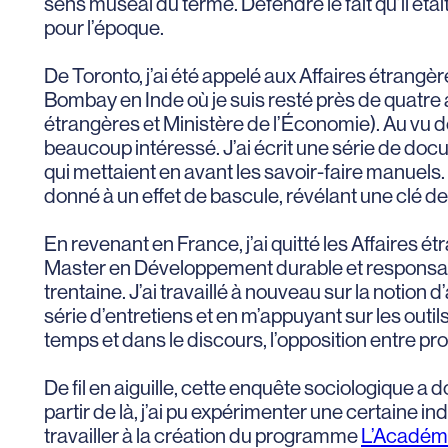
sens muséal du terme. Défendre le fait qu’il étai
pour l’époque.
De Toronto, j’ai été appelé aux Affaires étran
Bombay en Inde où je suis resté près de quatre a
étrangères et Ministère de l’Économie). Au vu de
beaucoup intéressé. J’ai écrit une série de doc
qui mettaient en avant les savoir-faire manuel
donné à un effet de bascule, révélant une clé d
En revenant en France, j’ai quitté les Affaires é
Master en Développement durable et responsabil
trentaine. J’ai travaillé à nouveau sur la notion 
série d’entretiens et en m’appuyant sur les out
temps et dans le discours, l’opposition entre pr
De fil en aiguille, cette enquête sociologique a 
partir de là, j’ai pu expérimenter une certaine i
travailler à la création du programme
L’Académi