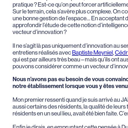
pratique ? Est-ce qu’on peut forcer artificiellem
Sur le terrain, cela s’avère plus complexe. On co
une bonne gestion de l’espace… En acceptant d’a
approfondir l’étude de cette notion d’intelligenc
vecteur d’innovation ?
Il ne s’agit là pas uniquement d’innovation au 
entretiens réalisés avec
Baptiste Meyniel
,
Cédr
qui est par ailleurs très beau – mais qu’ils ont
pouvons considérer comme un vecteur d’innovatio
Nous n’avons pas eu besoin de vous convain
notre établissement lorsque vous y êtes venus 
Mon premier ressenti quand je suis arrivé au JAD 
aussi certains des résidents, la qualité de leurs
résidents en un seul lieu, avait été bien faite. C
Enfin je dirais, en empruntant cette pensée à D