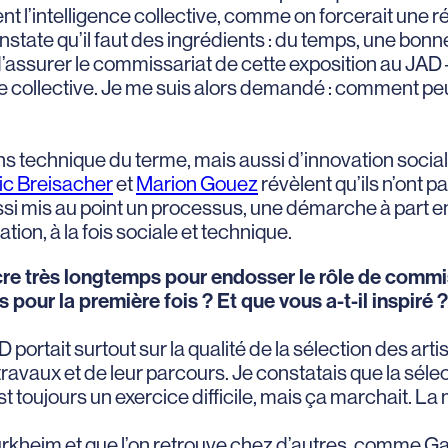
ent l’intelligence collective, comme on forcerait une 
nstate qu’il faut des ingrédients : du temps, une bonne
ssurer le commissariat de cette exposition au JAD – 
e collective. Je me suis alors demandé : comment peut-
sens technique du terme, mais aussi d’innovation soci
ic Breisacher
et
Marion Gouez
révèlent qu’ils n’ont 
 aussi mis au point un processus, une démarche à part 
n, à la fois sociale et technique.
cre très longtemps pour endosser le rôle de com
pour la première fois ? Et que vous a-t-il inspiré ?
portait surtout sur la qualité de la sélection des art
 travaux et de leur parcours. Je constatais que la séle
’est toujours un exercice difficile, mais ça marchait. L
urkheim et que l’on retrouve chez d’autres, comme Ga