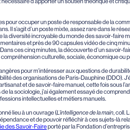
t nécessaire d’apporter un soutien théorique et critiq
gères pour occuper un poste de responsable de la co
ns. Il s’agit d’un poste mixte, assez rare dans le rés
 la diversité incroyable du monde des savoir-faire ma
umentaires et près de 90 capsules vidéo de cinq minut
s. Dans ces cinq minutes, la découverte d’un savoir-
e compréhension culturelle, sociale, économique ou po
trangères pour m’intéresser aux questions de durabilité
ité des organisations de Paris-Dauphine (DDO). J’étai
d’artisanat et de savoir-faire manuel, cette fois sous 
ils de la sociologie, j’ai également essayé de compre
ofessions intellectuelles et métiers manuels.
donné lieu à un ouvrage (
L’intelligence de la main
, coll
ndépendance et de pouvoir réfléchir à ces sujets-là rela
e des Savoir-Faire
porté par la Fondation d’entrepris