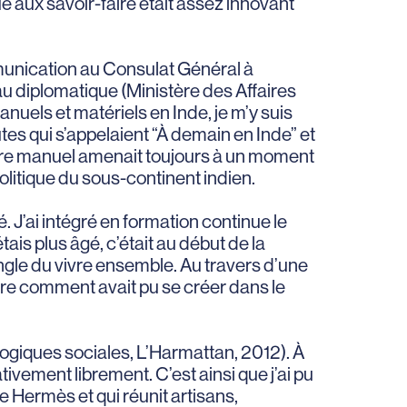
ue aux savoir-faire était assez innovant
mmunication au Consulat Général à
eau diplomatique (Ministère des Affaires
nuels et matériels en Inde, je m’y suis
es qui s’appelaient “À demain en Inde” et
faire manuel amenait toujours à un moment
litique du sous-continent indien.
. J’ai intégré en formation continue le
s plus âgé, c’était au début de la
l’angle du vivre ensemble. Au travers d’une
ndre comment avait pu se créer dans le
. Logiques sociales, L’Harmattan, 2012). À
tivement librement. C’est ainsi que j’ai pu
e Hermès et qui réunit artisans,