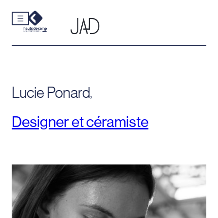
Cookies et traceurs utilisés sur ce site.
Aller
au
contenu
Lucie Ponard
,
Designer et céramiste