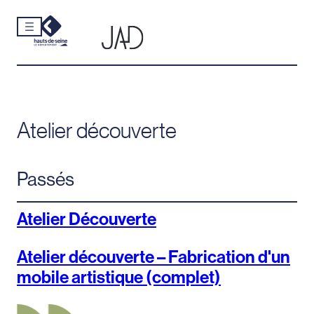
Cookies et traceurs utilisés sur ce site.
Aller
au
contenu
Atelier découverte
Passés
Atelier Découverte
Atelier découverte – Fabrication d'un
mobile artistique (complet)